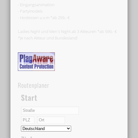
- Eingangsanimation
- Partymodels
- Hostessen u.v.m *ab 259,- €
Ladies Night und Men´s Night ab 3 Akteuren *ab 599,- €
*Je nach Akteur und Bundesland!
Routenplaner
Start