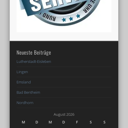
Neueste Beiträge
Lutherstadt-Eisleben
Lingen
Emsland
Bad Bentheim
Nordhorn
August 2026
M
D
M
D
F
S
S