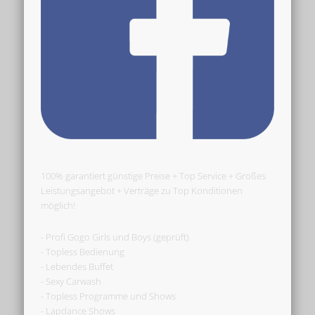
100% garantiert günstige Preise + Top Service + Großes
Leistungsangebot + Verträge zu Top Konditionen
möglich!
- Profi Gogo Girls und Boys (geprüft)
- Topless Bedienung
- Lebendes Buffet
- Sexy Carwash
- Topless Programme und Shows
- Lapdance Shows