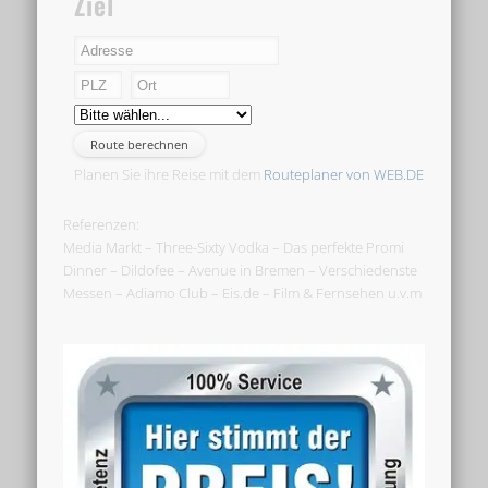
Ziel
Planen Sie ihre Reise mit dem
Routeplaner von WEB.DE
Referenzen:
Media Markt – Three-Sixty Vodka – Das perfekte Promi
Dinner – Dildofee – Avenue in Bremen – Verschiedenste
Messen – Adiamo Club – Eis.de – Film & Fernsehen u.v.m