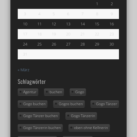
1
2
3
4
5
6
7
8
9
10
11
12
13
14
15
16
17
18
19
20
21
22
23
24
25
26
27
28
29
30
31
« März
Schlagwörter
Agentur
buchen
Gogo
Gogo buchen
Gogos buchen
Gogo Tänzer
Gogo Tänzer buchen
Gogo Tänzerin
Gogo Tänzerin buchen
oben ohne Kellnerin