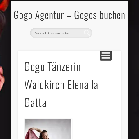
DATENSCHUTZ
TOPLESS ACTS
GOGO GIRLS
GOGO BOYS
IMPRESSUM
MODELS-TV
ANGEBOT
KONTAKT
START
Gogo Agentur – Gogos buchen
Gogo Tänzerin
Waldkirch Elena la
Gatta