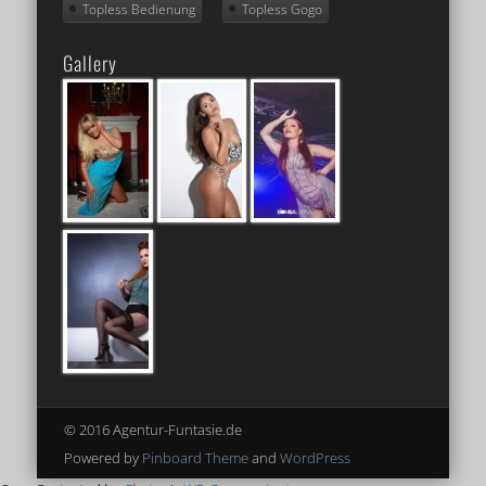
Topless Bedienung
Topless Gogo
Gallery
© 2016 Agentur-Funtasie.de
Powered by
Pinboard Theme
and
WordPress